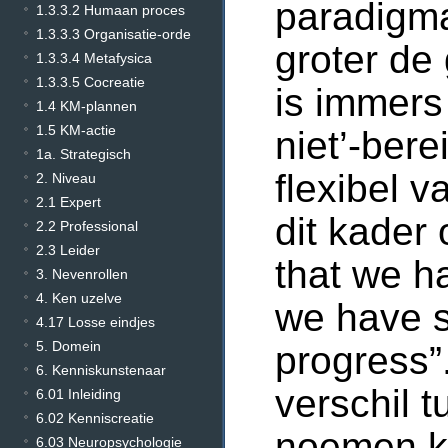
paradigma
1.3.3.2 Humaan proces
1.3.3.3 Organisatie-orde
groter de
1.3.3.4 Metafysica
1.3.3.5 Cocreatie
is immers 
1.4 KM-plannen
1.5 KM-actie
niet’-bere
1a. Strategisch
flexibel v
2. Niveau
2.1 Expert
dit kader
2.2 Professional
2.3 Leider
that we h
3. Nevenrollen
4. Ken uzelve
we have 
4.17 Losse eindjes
5. Domein
progress”
6. Kenniskunstenaar
verschil 
6.01 Inleiding
6.02 Kenniscreatie
noemen k
6.03 Neuropsychologie