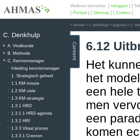
Welkom bezoeker. [
Inloggen
] [ Te
[
Portaal
] [
Sitemap
] [
Zoeken
]
>
ahmas
>
c. denkhulp
>
pagina's
>
c. k
C. Denkhulp
6.12 Uit
A. Vindkunde
B. Methode
Het kunne
C. Kennismanager
Inleiding kennismanager
het model
1. Strategisch geheel
1.1 KM-missie
een hele 
1.2 KM-visie
1.3 KM-strategie
men vervo
1.3.1 HRD
1.3.1.1 HRD-agenda
een parad
1.3.2 HRI
komen ech
1.3.3 Vitaal proces
1.3.3.1 Creeren