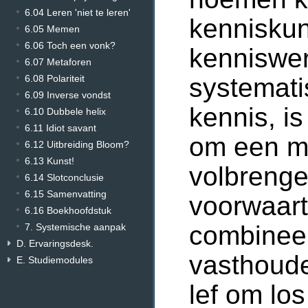
6.04 Leren 'niet te leren'
kennisku
6.05 Memen
6.06 Toch een vonk?
kenniswer
6.07 Metaforen
systemati
6.08 Polariteit
6.09 Inverse vondst
kennis, i
6.10 Dubbele helix
6.11 Idiot savant
om een me
6.12 Uitbreiding Bloom?
6.13 Kunst!
volbrenge
6.14 Slotconclusie
6.15 Samenvatting
voorwaart
6.16 Boekhoofdstuk
combineer
7. Systemische aanpak
D. Ervaringsdesk.
vasthoude
E. Studiemodules
lef om lo