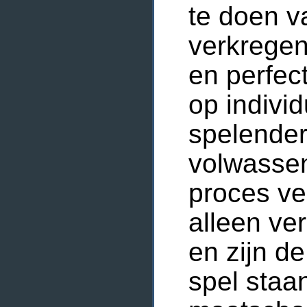
te doen 
verkregen
en perfec
op indivi
spelender
volwassen
proces vee
alleen ver
en zijn d
spel staan