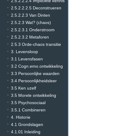
2.5.2.2.2.4 Impliciete kennis
2.5.2.2.2.5 Deconstrueren
2.5.2.2.3 Van Dinten
2.5.2.3 Wat? (chaos)
2.5.2.3.1 Onderstroom
2.5.2.3.2 Metaforen
2.5.3 Orde-chaos transitie
3. Levensloop
3.1 Levensfasen
3.2 Cogn.emo.ontwikkeling
3.3 Persoonlijke waarden
3.4 Persoonlijkheidsleer
3.5 Ken uzelf
3.5 Morele ontwikkeling
3.5 Psychosociaal
3.5.1 Combineren
4. Historie
4.1 Grondslagen
4.1.01 Inleiding