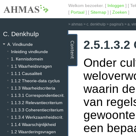
Welkom bezoeker. [
Inloggen
] [ Te
[
Portaal
] [
Sitemap
] [
Zoeken
]
>
ahmas
>
c. denkhulp
>
pagina's
>
a. v
C. Denkhulp
2.5.1.3.2
A. Vindkunde
Inleiding vindkunde
Onder cul
1. Kennisdomein
1.1 Waarheidsvragen
weloverwo
1.1.1 Causaliteit
1.1.2 Theorie-data cyclus
waarin de 
1.1.3 Waarheidscriteria
1.1.3.1 Correspondentiecrit.
van regel
1.1.3.2 Relevantiecriterium
1.1.3.3 Coherentiecriterium
gewoonten
1.1.3.4 Werkzaamheidscrit.
een bepa
1.1.4 Waarschijnlijkheid
1.2 Waarderingsvragen