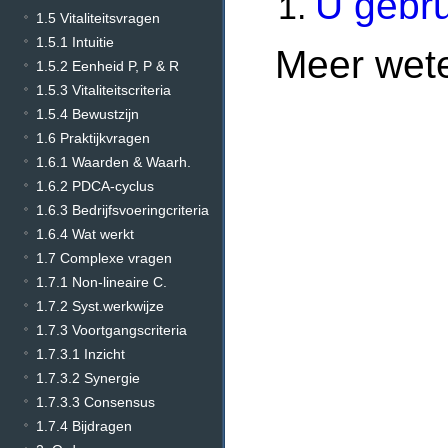
U gebru
1.5 Vitaliteitsvragen
1.5.1 Intuitie
Meer wet
1.5.2 Eenheid P, P & R
1.5.3 Vitaliteitscriteria
1.5.4 Bewustzijn
1.6 Praktijkvragen
1.6.1 Waarden & Waarh.
1.6.2 PDCA-cyclus
1.6.3 Bedrijfsvoeringcriteria
1.6.4 Wat werkt
1.7 Complexe vragen
1.7.1 Non-lineaire C.
1.7.2 Syst.werkwijze
1.7.3 Voortgangscriteria
1.7.3.1 Inzicht
1.7.3.2 Synergie
1.7.3.3 Consensus
1.7.4 Bijdragen